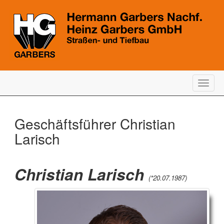
Togg
navig
Geschäftsführer Christian
Larisch
Christian Larisch
(*20.07.1987
)